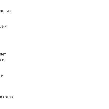
ого из
ие к
яет
х и
 и
а готов