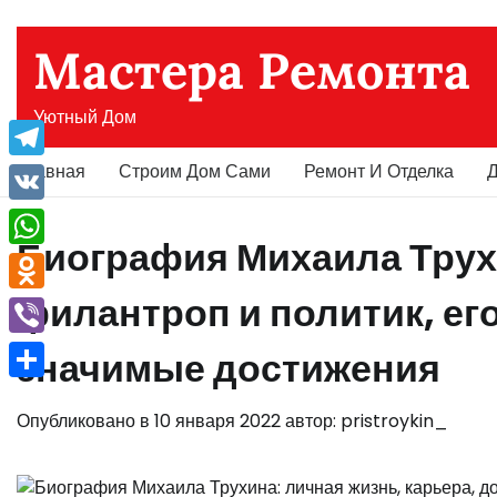
Перейти
к
Мастера Ремонта
содержимому
Уютный Дом
Главная
Строим Дом Сами
Ремонт И Отделка
Д
Telegram
VK
Биография Михаила Трух
WhatsApp
филантроп и политик, его
Odnoklassniki
Viber
значимые достижения
Отправить
Опубликовано в
10 января 2022
автор:
pristroykin_