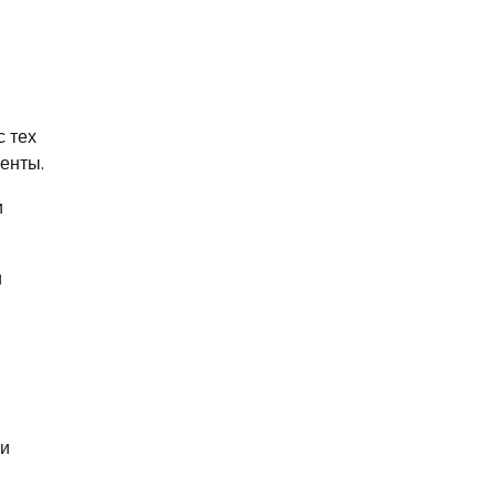
с тех
енты.
и
и
 и