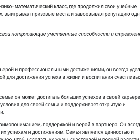
изико-математический класс, где продолжил свои учебные
ах, выигрывал призовые места и завоевывал репутацию одн
л свои потрясающие умственные способности и стремлен
арьерой и профессиональными достижениями, он всегда удел
вой для достижения успеха в жизни и воспитания счастливы
семьи он может достигать больших успехов в своей карьере
 условия для своей семьи и поддерживает открытую и
и.
имопониманием, поддержкой и верой в партнера. Он всегд
 их успехам и достижениям. Семья является ценностью и
жное, чтобы сделать их жизнь счастливой и полной радости.