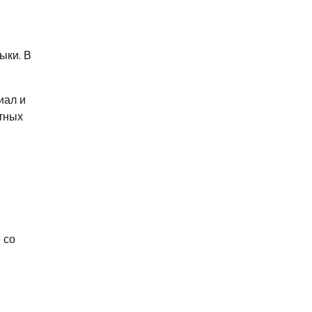
ыки. В
иал и
стных
 со