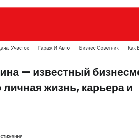
ача, Участок
Гараж И Авто
Бизнес Советник
Как 
ина — известный бизнесм
 личная жизнь, карьера и