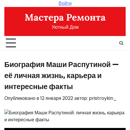
Перейти
Войти
к
Мастера Ремонта
содержимому
Уютный Дом
Биография Маши Распутиной —
её личная жизнь, карьера и
интересные факты
Опубликовано в
12 января 2022
автор:
pristroykin_