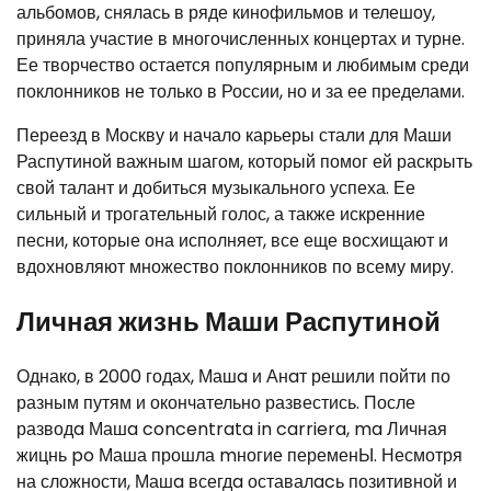
альбомов, снялась в ряде кинофильмов и телешоу,
приняла участие в многочисленных концертах и турне.
Ее творчество остается популярным и любимым среди
поклонников не только в России, но и за ее пределами.
Переезд в Москву и начало карьеры стали для Маши
Распутиной важным шагом, который помог ей раскрыть
свой талант и добиться музыкального успеха. Ее
сильный и трогательный голос, а также искренние
песни, которые она исполняет, все еще восхищают и
вдохновляют множество поклонников по всему миру.
Личная жизнь Маши Распутиной
Однако, в 2000 годах, Машa и Анaт решили пойти по
разным путям и окончательно развестись. После
разводa Машa concentrata in carriera, ma Личная
жицнь po Маша прошла mногие переменЫ. Несмотря
на сложности, Машa всегдa оставалacь позитивной и