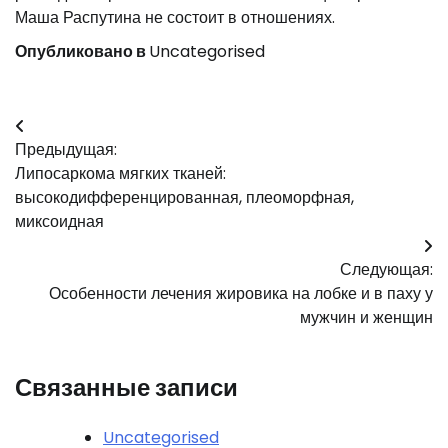
Маша Распутина не состоит в отношениях.
Опубликовано в
Uncategorised
Навигация
Предыдущая:
по
Липосаркома мягких тканей:
записям
высокодифференцированная, плеоморфная,
миксоидная
Следующая:
Особенности лечения жировика на лобке и в паху у
мужчин и женщин
Связанные записи
Uncategorised