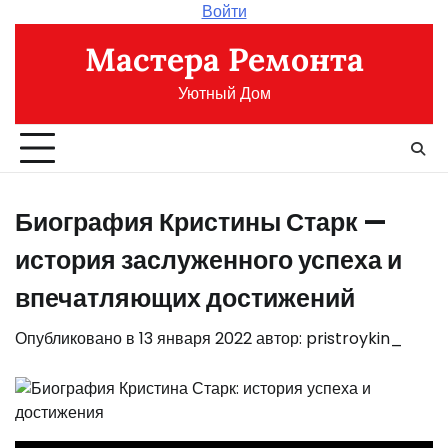
Перейти
Войти
к
Мастера Ремонта
содержимому
Уютный Дом
Биография Кристины Старк —
история заслуженного успеха и
впечатляющих достижений
Опубликовано в
13 января 2022
автор:
pristroykin_