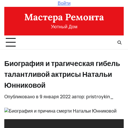
Перейти
Войти
к
Мастера Ремонта
содержимому
Уютный Дом
Биография и трагическая гибель
талантливой актрисы Натальи
Юнниковой
Опубликовано в
9 января 2022
автор:
pristroykin_