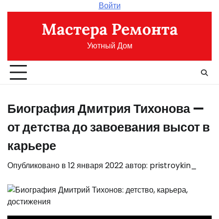
Перейти
Войти
к
Мастера Ремонта
содержимому
Уютный Дом
Биография Дмитрия Тихонова —
от детства до завоевания высот в
карьере
Опубликовано в
12 января 2022
автор:
pristroykin_