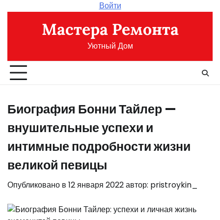
Перейти
Войти
к
Мастера Ремонта
содержимому
Уютный Дом
Биография Бонни Тайлер —
внушительные успехи и
интимные подробности жизни
великой певицы
Опубликовано в
12 января 2022
автор:
pristroykin_