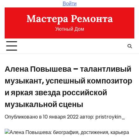
Перейти
Войти
к
Мастера Ремонта
содержимому
Уютный Дом
Алена Повышева – талантливый
музыкант, успешный композитор
и яркая звезда российской
музыкальной сцены
Опубликовано в
10 января 2022
автор:
pristroykin_