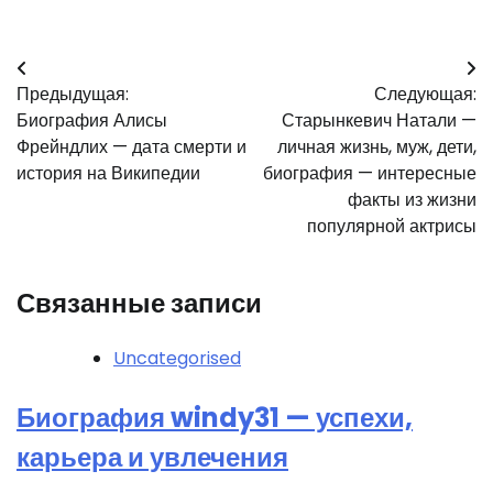
Навигация
Предыдущая:
Следующая:
по
Биография Алисы
Старынкевич Натали —
записям
Фрейндлих — дата смерти и
личная жизнь, муж, дети,
история на Википедии
биография — интересные
факты из жизни
популярной актрисы
Связанные записи
Uncategorised
Биография windy31 — успехи,
карьера и увлечения