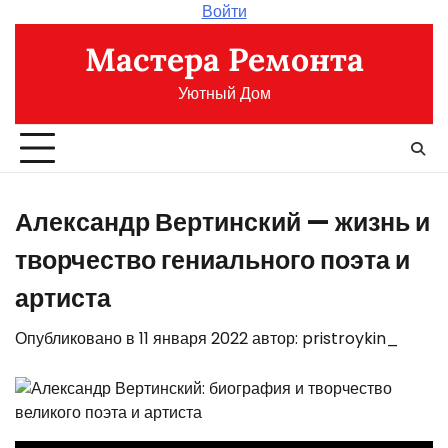
Перейти
Войти
к
Мастера Ремонта
содержимому
Уютный Дом
Александр Вертинский — жизнь и
творчество гениального поэта и
артиста
Опубликовано в
11 января 2022
автор:
pristroykin_